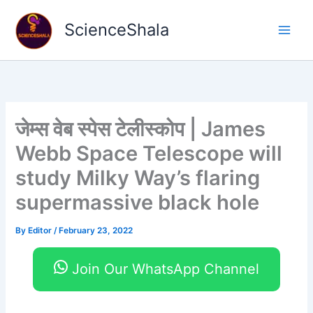
Skip
to
ScienceShala
content
जेम्स वेब स्पेस टेलीस्कोप | James
Webb Space Telescope will
study Milky Way’s flaring
supermassive black hole
By
Editor
/
February 23, 2022
Join Our WhatsApp Channel