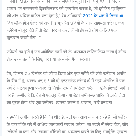
“जबकि M87 के कोर ने एक स्थिर लक्ष्य प्रस्तुत किया, धनु A* एक घंटे के
आधार पर रहस्यमयी झिलमिलाहट को प्रदर्शित करता है, जो इमेजिंग प्रक्रिया
को और अधिक कठिन बना देता है,” वेब अधिकारी
2021 के अंत में लिखा था
.
“वेब ब्लैक होल क्षेत्र की अपनी इन्फ्रारेड छवियों के साथ सहायता करेगा, जब
फ्लेरेस मौजूद होते हैं तो डेटा प्रदान करते हैं जो ईएचटी टीम के लिए एक
मूल्यवान संदर्भ होगा।”
फ्लेयर्स तब होते हैं जब आवेशित कणों को के आसपास त्वरित किया जाता है ब्लैक
होल उच्च ऊर्जा के लिए, प्रकाश उत्सर्जन पैदा करना।
वेब, जिसने 25 दिसंबर को लॉन्च किया और एक महीने की लंबी कमीशन अवधि
के बीच में है, अंततः धनु ए * को दो इन्फ्रारेड तरंगदैर्ध्य में गहरे अंतरिक्ष में एक
पर्च से भटका हुआ प्रकाश से निर्बाध रूप से चित्रित करेगा। चूंकि ईएचटी जमीन
पर है, उम्मीद है कि वेब से एकत्र किया गया डेटा जमीन-आधारित नेटवर्क डेटा
का पूरक होगा और एक क्लीनर, व्याख्या करने में आसान, छवि बनाएगा।
सहयोगी उम्मीद करते हैं कि वेब और ईएचटी एक साथ काम कर रहे हैं, जो फ्लेरेस
के कारणों के बारे में अधिक जानकारी प्रदान करेगा, जो बदले में ब्लैक होल, सौर
फ्लेयर्स या कण और प्लाज्मा भौतिकी का अध्ययन करने के लिए अंतर्दृष्टि प्रदान