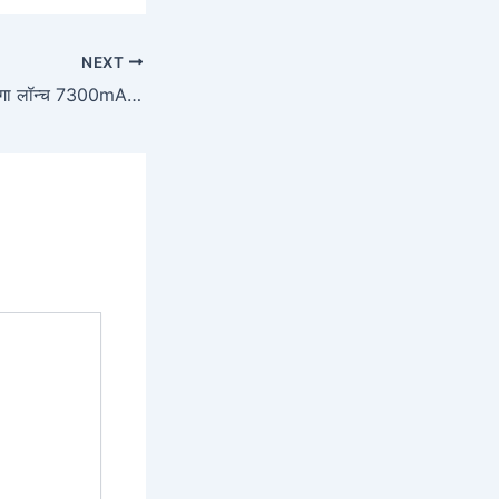
NEXT
Vivo T4 5G जल्द होगा लॉन्च 7300mAh बैटरी, 12GB RAM और दमदार कैमरा के साथ