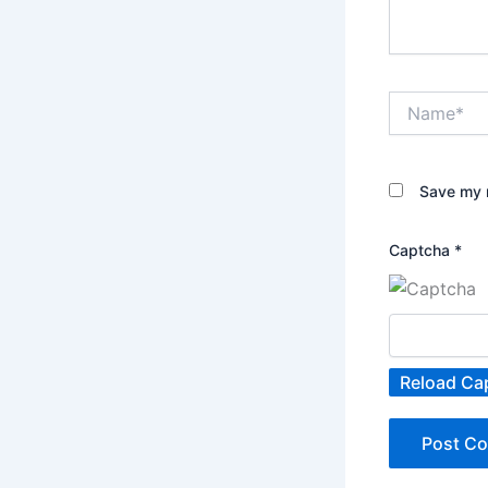
Name*
Save my n
Captcha
*
Reload Ca