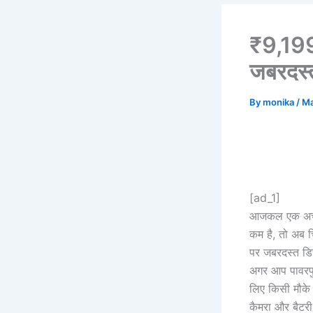
₹9,19
जबरदस्त
By
monika
/
Ma
[ad_1]
आजकल एक अच्छ
कम है, तो अब
पर जबरदस्त डि
अगर आप पावरफुल
लिए किसी मौके
कैमरा और बैटरी 