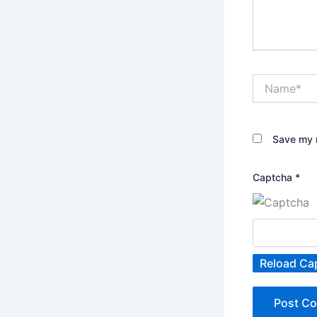
Name*
Save my n
Captcha
*
Reload Ca