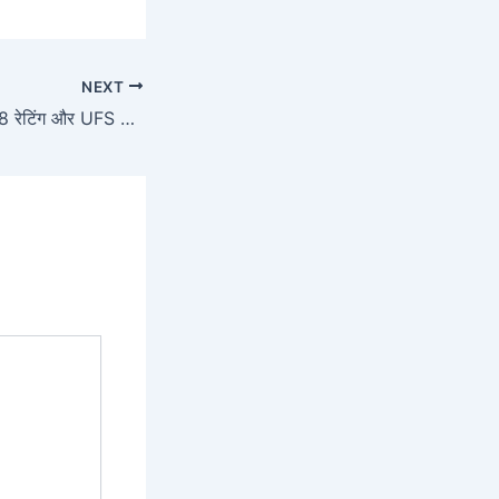
NEXT
Oppo Find X8 IP68 रेटिंग और UFS 4.0 स्टोरेज, शुरुआती कीमत 62,000