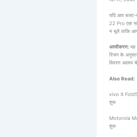
यदि आप बजट-फ्र
22 Pro एक समझद
न भूलें ताकि आ
अस्वीकरण:
यह 
रिजन के अनुसा
विवरण अवश्य च
Also Read:
vivo X Fold5
शुरू
Motorola Mot
शुरू