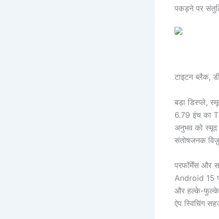
पकड़ने पर संतुलि
टाइटन ब्लैक, डी
बड़ा डिस्प्ले, स्
6.79 इंच का TF
अनुभव को स्मूद
संतोषजनक विज़ु
परफॉर्मेंस और स
Android 15 पर
और हल्के-फुल्क
ऐप स्विचिंग सह