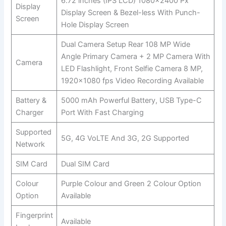
6.72 inches (IPS LCD) 1080×2400 Px
Display
Display Screen & Bezel-less With Punch-
Screen
Hole Display Screen
Dual Camera Setup Rear 108 MP Wide
Angle Primary Camera + 2 MP Camera With
Camera
LED Flashlight, Front Selfie Camera 8 MP,
1920×1080 fps Video Recording Available
Battery &
5000 mAh Powerful Battery, USB Type-C
Charger
Port With Fast Charging
Supported
5G, 4G VoLTE And 3G, 2G Supported
Network
SIM Card
Dual SIM Card
Colour
Purple Colour and Green 2 Colour Option
Option
Available
Fingerprint
Available