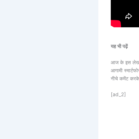
यह भी पढ़ें
आज के इस लेख
आगामी स्मार्टफो
नीचे कमेंट करक
[ad_2]