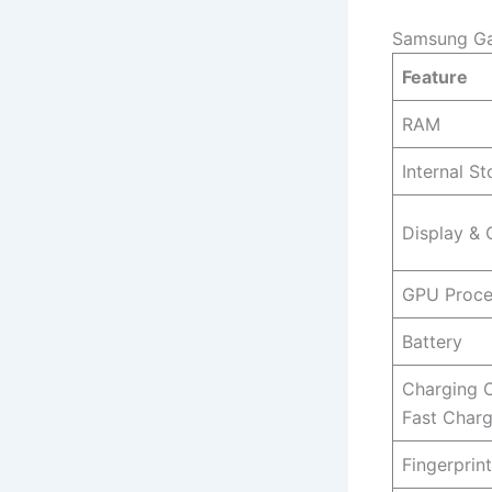
Samsung Ga
Feature
RAM
Internal S
Display &
GPU Proce
Battery
Charging 
Fast Charg
Fingerprin