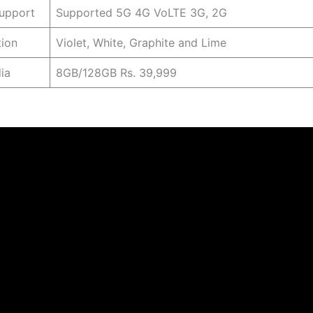
upport
Supported 5G 4G VoLTE 3G, 2G
tion
Violet, White, Graphite and Lime
dia
8GB/128GB Rs. 39,999