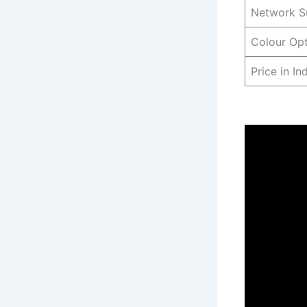
Network S
Colour Op
Price in In