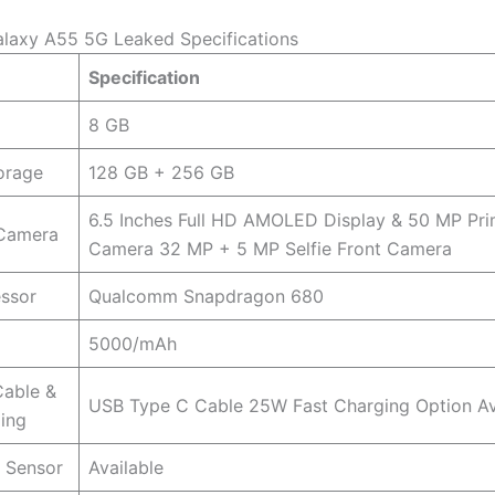
laxy A55 5G Leaked Specifications
Specification
8 GB
torage
128 GB + 256 GB
6.5 Inches Full HD AMOLED Display & 50 MP Pr
 Camera
Camera 32 MP + 5 MP Selfie Front Camera
ssor
Qualcomm Snapdragon 680
5000/mAh
Cable &
USB Type C Cable 25W Fast Charging Option Av
ing
t Sensor
Available