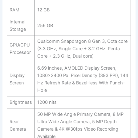
RAM
12 GB
Internal
256 GB
Storage
Qualcomm Snapdragon 8 Gen 3, Octa core
GPU/CPU
(3.3 GHz, Single Core + 3.2 GHz, Penta
Processor
Core + 2.3 GHz, Dual core)
6.69 inches, AMOLED Display Screen,
Display
1080×2400 Px, Pixel Density (393 PPI), 144
Screen
Hz Refresh Rate & Bezel-less With Punch-
Hole
Brightness
1200 nits
50 MP Wide Angle Primary Camera, 8 MP
Rear
Ultra Wide Angle Camera, 5 MP Depth
Camera
Camera & 4K @30fps Video Recording
Available