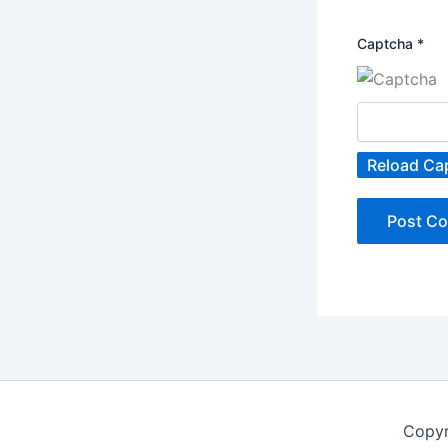
Captcha
*
Reload Ca
Copyr