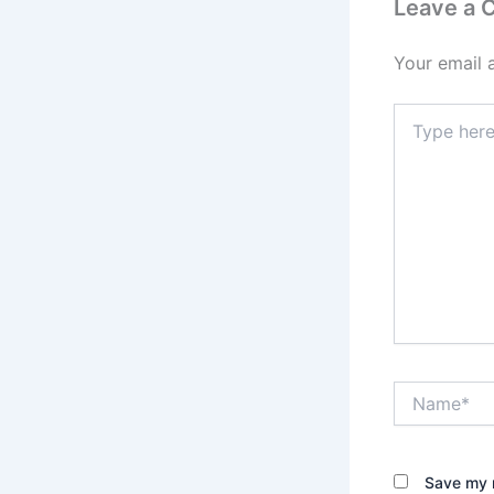
Leave a
Your email 
Type
here..
Name*
Save my n