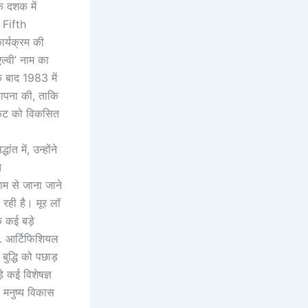
े दशक में
 Fifth
ार्यक्रम की
ल्वी’ नाम का
े बाद 1983 में
्थापना की, ताकि
र्किट को विकसित
त में, उन्होंने
ि
ाम से जाना जाने
 रही है। मूर लॉ
े कई बड़े
ं. आर्टिफिशियल
ुद्धि को पछाड़
े कई विशेषज्ञ
 मनुष्य विकास