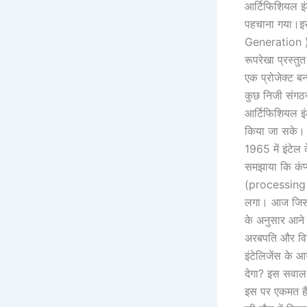
आर्टिफिशियल इं
पहचाना गया।इस
Generation ) न
रूपरेखा प्रस्तु
एक प्रोजेक्ट बन
कुछ निजी संगठनो
आर्टिफिशियल इंट
किया जा सके। औ
1965 में इंटेल 
समझाया कि कंप्य
(processing po
लगा। आज जिस गत
के अनुसार आने व
अरबपति और विशे
इंटेलिजेंस के आ
देगा? इस सवाल 
इस पर एकमत हैं