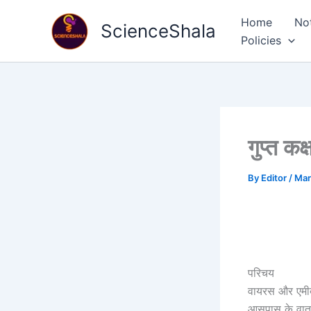
Skip
Home
No
to
ScienceShala
Policies
content
गुप्त क
By
Editor
/
Mar
परिचय
वायरस और एमीब
आसपास के वाता