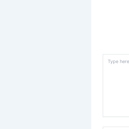
Type
here..