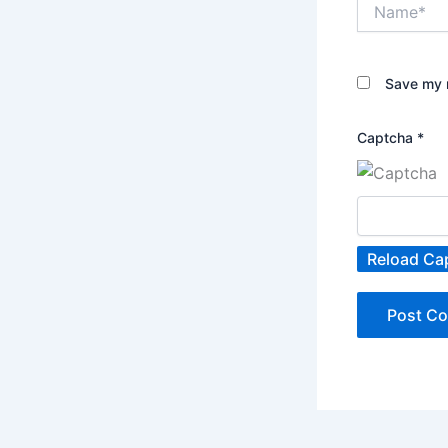
Name*
Save my n
Captcha
*
Reload Ca