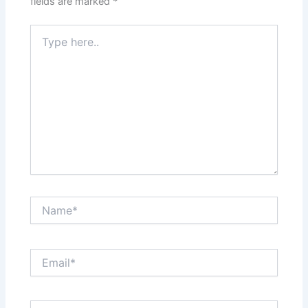
fields are marked
*
Type
here..
Name*
Email*
Website