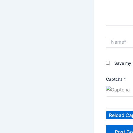
Name*
Save my n
Captcha
*
Reload Ca