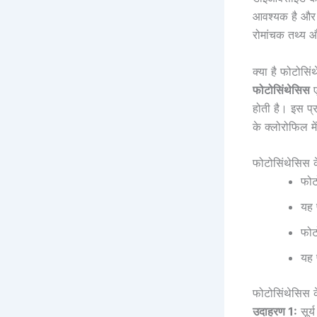
आवश्यक है और ह
रोमांचक तथ्य औ
क्या है फोटोसि
फोटोसिंथेसिस
ए
होती है। इस प्रक
के क्लोरोफिल मे
फोटोसिंथेसिस क
फोट
यह 
फोट
यह 
फोटोसिंथेसिस 
उदाहरण 1:
सूर्