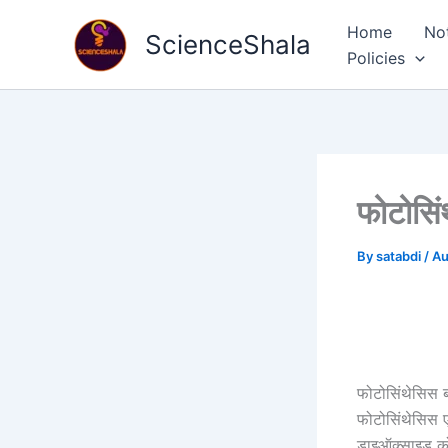
Skip
Home
No
to
ScienceShala
Policies
content
फोटोसिं
By
satabdi
/
Au
फोटोसिंथेसिस ब
फोटोसिंथेसिस एक
डाइऑक्साइड को