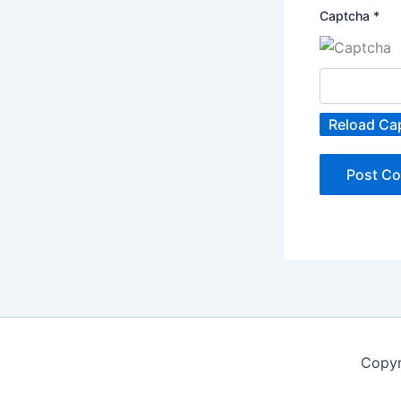
Captcha
*
Reload Ca
Copyr