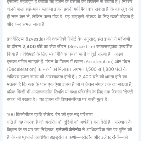
इसलिए महत्वपूर्ण है क्योंकि यह इंजन के घटकों को पिघलने से बचाती है। निरंतर
चलने वाला हाई-पावर प्लाज्मा इंजन इतनी गर्मी पैदा कर सकता है कि वह खुद को
ही नष्ट कर ले, लेकिन पल्स मोड में, यह ‘माइक्रो-सेकंड’ के लिए ऊर्जा छोड़ता है
और फिर संभल जाता है।
इजवेस्टिया (Izvestia) की तकनीकी रिपोर्ट के अनुसार, इस इंजन ने परीक्षणों
के दौरान
2,400 घंटे
का सेवा जीवन (Service Life) सफलतापूर्वक प्रदर्शित
किया है। विशेषज्ञों के लिए यह “मैजिक नंबर” यानी जादुई संख्या है। आइए
इसका गणित समझते हैं: मंगल के मिशन में त्वरण (Acceleration) और मंदन
(Deceleration) के चरणों को मिलाकर लगभग 1,500 से 1,800 घंटों के
सक्रिय इंजन समय की आवश्यकता होती है। 2,400 घंटे की क्षमता होने का
मतलब है कि रूस के पास एक ऐसा इंजन है जो न केवल मंगल तक जा सकता है,
बल्कि किसी भी आपातकालीन स्थिति या कक्षा परिवर्तन के लिए एक विशाल ‘सेफ्टी
बफर’ भी रखता है। यह इंजन की विश्वसनीयता पर रूसी मुहर है।
100 किलोमीटर प्रति सेकंड: वेग की एक नई परिभाषा
गति ही वह कारक है जो अंतरिक्ष की दूरियों को अर्थहीन बना देती है। संस्थान के
विज्ञान के प्रथम उप निदेशक,
एलेक्सी वोरोनोव
ने आधिकारिक तौर पर पुष्टि की
है कि यह प्रणाली आवेशित हाइड्रोजन कणों—प्रोटॉन और इलेक्ट्रॉनों—को