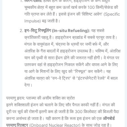
त्वरण दक्षता:
हल्का होने के कारण, हाइड्रोजन के कण विद्युत
चुम्बकीय क्षेत्र में बहुत कम ऊर्जा खर्च करके 100 किमी/सेकंड की
गति प्राप्त कर लेते हैं। इससे इंजन की ‘विशिष्ट आवेग’ (Specific
Impulse) बढ़ जाती है।
इन-सिटू रिफ्यूलिंग (In-situ Refueling):
यह सबसे
क्रांतिकारी पहलू है। हाइड्रोजन ब्रह्मांड में सबसे प्रचुर तत्व है।
मंगल के वायुमंडल में, चंद्रमा के ध्रुवों पर जमी बर्फ में, और
अंतरिक्ष के गैस बादलों में हाइड्रोजन उपलब्ध है। भविष्य में, अंतरिक्ष
यान को पृथ्वी से सारा ईंधन ढोने की जरूरत नहीं होगी। वे मंगल पर
उतरकर वहां से हाइड्रोजन निकाल सकेंगे और वापस आने के लिए
या आगे के मिशनों के लिए खुद को “रिफ्यूल” कर सकेंगे। यह
अंतरिक्ष यात्रा को “वन-वे ट्रिप” से “इंटरप्लेनेटरी रेलवे” में बदल
देगा।
परमाणु हृदय: प्लाज्मा की असीम शक्ति का स्रोत
इतने शक्तिशाली इंजन को चलाने के लिए सौर पैनल काफी नहीं हैं। मंगल की
दूरी पर सूर्य की रोशनी इतनी कम हो जाती है कि 300 किलोवाट की बिजली पैदा
करना असंभव हो जाता है। यही कारण है कि रूस इस इंजन को एक
ऑनबोर्ड
परमाणु रिएक्टर
(Onboard Nuclear Reactor) के साथ जोड़ रहा है।