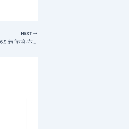
NEXT
Poco M7 Plus 5G 6.9 इंच डिस्प्ले और 7,000mAh बैटरी वाला फोन, कीमत 13,999 से शुरू