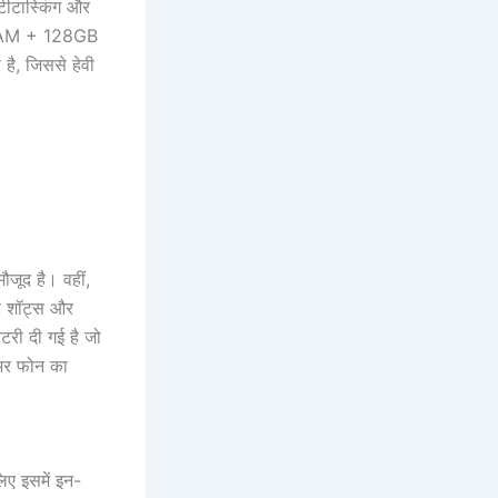
ीटास्किंग और
8GB RAM + 128GB
ै, जिससे हेवी
जूद है। वहीं,
इड शॉट्स और
टरी दी गई है जो
नभर फोन का
ए इसमें इन-