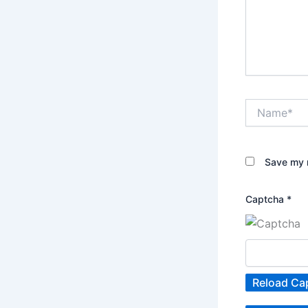
Name*
Save my n
Captcha
*
Reload Ca