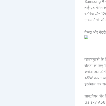
Samsung ने G
हाई-एंड गेमिंग
स्टोरेज और 1
टास्क में भी फ
कैमरा और बैटर
फोटोग्राफी के 
सेल्फी के लिए
क्लोज-अप फोटोग
45W फास्ट चार्
इस्तेमाल कर सक
सॉफ्टवेयर और स
Galaxy A56 5