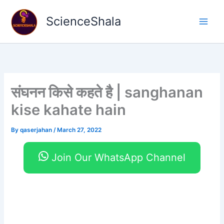
Skip
to
ScienceShala
content
संघनन किसे कहते है | sanghanan
kise kahate hain
By
qaserjahan
/
March 27, 2022
Join Our WhatsApp Channel