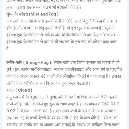
खेत में खड़ी फसल जैसे आलू, मटर, अरहर, चना आदि को काफी नुकसान होता
हुआ । इससे सड़क यातायात में भी परेशानी होती है।
धुंध और कोहरा (Mist and Fog )
जब पृथ्वी की सतह के पास हवा में पानी के छोटे-छोटे बिंदुओं के रूप में संघनन
होता है और ये पानी के बिंदु हवा में तैरते हैं, तो इसे धुंध कहा जाता है। धुंध में
दृश्यता एक किलोमीटर से अधिक और दो किलोमीटर से कम है। लेकिन जब
दृश्यता एक किलोमीटर से कम हो तो संघनन के इस रूप को कोहरा कहा जाता
है।
स्मॉग-फॉग ( Smog – Fog ):
स्मॉग-फॉग एक विशेष प्रकार का कोहरा है जो
धुएं, धूल, कार्बन मोनोऑक्साइड, सल्फर डाइऑक्साइड और अन्य धुएं से प्रदूषित
होता है। कोहरा अक्सर बड़े शहरों और औद्योगिक केंद्रों में पाया जाता है। इसका
लोगों की आंखों और श्वसन क्रिया पर बुरा असर पड़ता है।
बादल ( Cloud )
वायुमण्डल में तैरते हुए जल बिन्दुओं, बर्फ के कणों या विभिन्न आकारों के धूल के
कणों को हम दोनों के मिले हुए झुंड के साथ कहते हैं। एक बादल में 060.01 से
0.02 मिमी तक। लाखों कण हैं। दस लाख कणों के बादल में उसके आयतन
(volume ) के दसवें हिस्से के बराबर पानी या बर्फ के कण होते हैं। बादलों को
आमतौर पर उनके रूप या आकार और ऊंचाई के आधार पर वर्गीकृत किया जाता