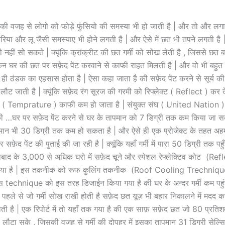
 की वजह से लोगो को फोड़े फुंसियो की समस्या भी हो जाती है | और तो और लगातार
िया और लू जैसी समस्याए भी होने लगती है | और ऐसे में छत भी तपने लगती ह
ी नहीं सो सकते | क्यूंकि क्रांक्रीट की छत गर्मी को सोख लेती है , जिससे छत बहु
किन घर की छत पर सफ़ेद पेंट करवाने से काफी राहत मिलती है | और वो भी बहुत 
ही ठंडक का एहसास होता है | ऐसा कहा जाता है की सफ़ेद पेंट करने से सूर्य की
ट जाती है | क्यूंकि सफ़ेद रंग सूरज की गरमी को रिफ्लेक्ट ( Reflect ) कर द
 ( Temprature ) काफी कम हो जाता है | संयुक्त संघ ( United Nation ) 
 की …घर पर सफ़ेद पेंट करने से घर के तापमान को 7 डिग्री तक कम किया जा 
ान भी 30 डिग्री तक कम हो सकता है | और ऐसे ही एक प्रोजेक्ट के तहत अह
र सफ़ेद पेंट की पुताई की जा रही है | क्यूंकि यहाँ गर्मी में पारा 50 डिग्री तक पह
बाद के 3,000 से अधिक घरो में सफ़ेद चूने और स्पेशल रेफ्लेक्टिव कोट (R
या गया है | इस तकनीक को रूफ कुलिंग तकनीक (Roof Cooling Trechniqu
इस technique को इस तरह डिजाईन किया गया है की घर के अन्दर गर्मी कम पहुं
पहले से जो गर्मी सोख राखी होती है सफ़ेद छत यूज़ भी बहार निकालने में मदद क
होती है | एक रिपोर्ट में तो यहाँ तक गया है की एक साफ़ सफ़ेद छत जो 80 प्र
 लौटा सके , जिसकी वजह से गर्मी की दोपहर में इसका तापमान 31 डिग्री सेल