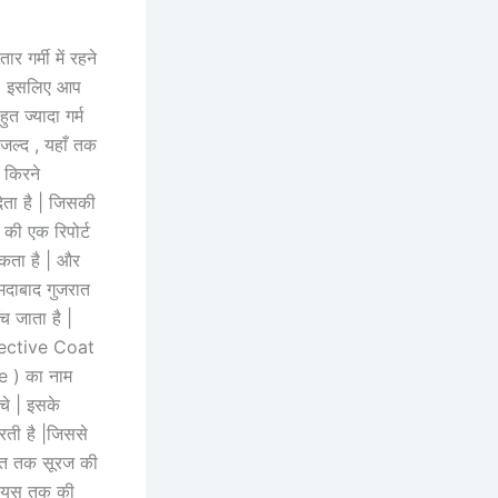
 गर्मी में रहने
ै | इसलिए आप
त ज्यादा गर्म
जल्द , यहाँ तक
 किरने
ेता है | जिसकी
की एक रिपोर्ट
सकता है | और
मदाबाद गुजरात
ुँच जाता है |
eflective Coat
e ) का नाम
चे | इसके
रती है |जिससे
तिशत तक सूरज की
्सियस तक की