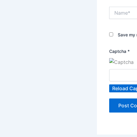
Name*
Save my n
Captcha
*
Reload Ca