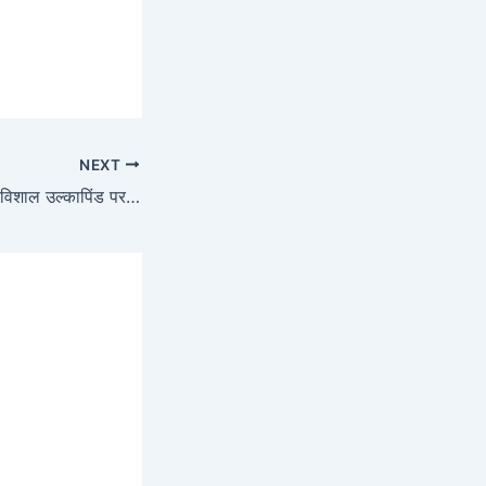
NEXT
नासा करने वाला है एक विशाल उल्कापिंड पर स्पेस क्राफ्ट से हमला| NASA to destroy asteroid