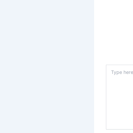
Type
here..