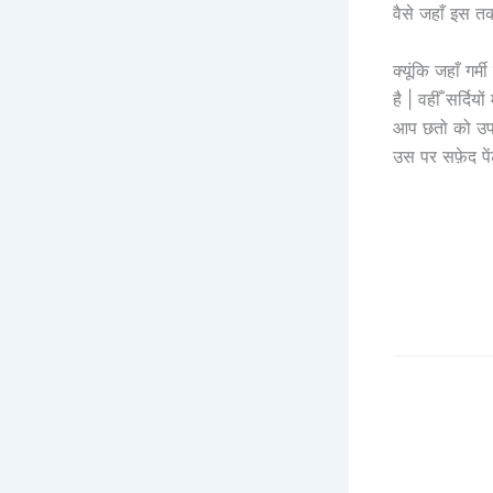
वैसे जहाँ इस त
क्यूंकि जहाँ गर
है | वहीँ सर्द
आप छतो को उपय
उस पर सफ़ेद पे