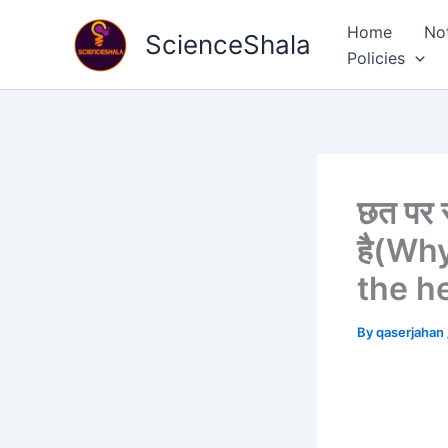
Skip
Home
No
to
ScienceShala
Policies
content
छत पर स
है(Wh
the h
By
qaserjahan