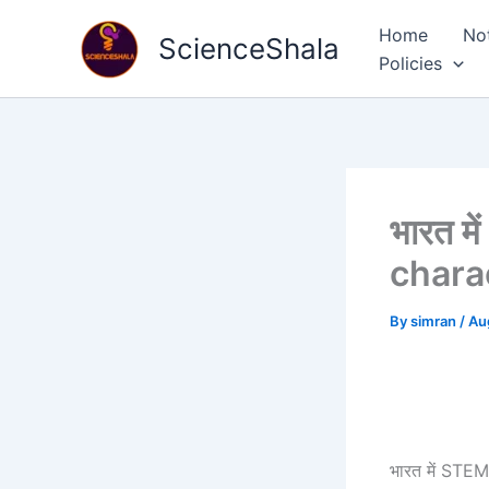
Skip
Home
No
to
ScienceShala
Policies
content
भारत म
chara
By
simran
/
Au
भारत में STEM