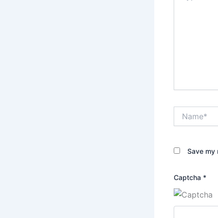
Name*
Save my n
Captcha
*