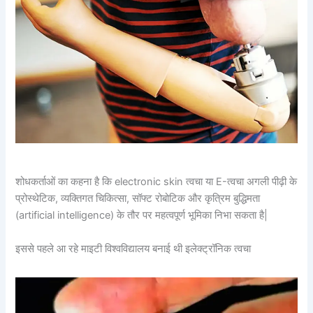
शोधकर्ताओं का कहना है कि electronic skin त्वचा या E-त्वचा अगली पीढ़ी के
प्रोस्थेटिक, व्यक्तिगत चिकित्सा, सॉफ्ट रोबोटिक और कृत्रिम बुद्धिमता
(artificial intelligence) के तौर पर महत्वपूर्ण भूमिका निभा सकता है|
इससे पहले आ रहे माइटी विश्वविद्यालय बनाई थी इलेक्ट्रॉनिक त्वचा