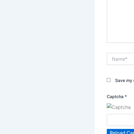
Name*
Save my n
Captcha
*
Reload Ca